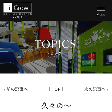
TOPICS
トピックス
« 前の記事へ
│TOP│
次の記事へ »
久々の〜