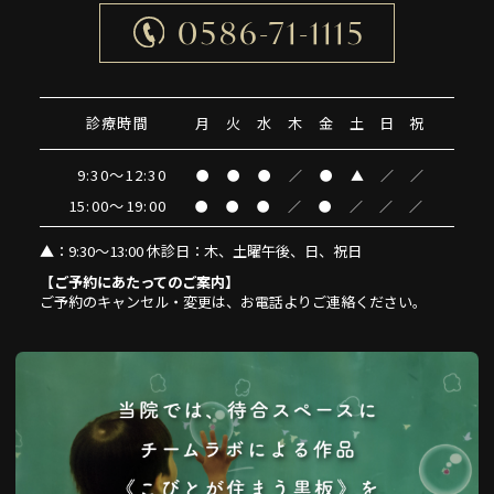
0586-71-1115
診療時間
月
火
水
木
金
土
日
祝
9:30～12:30
●
●
●
／
●
▲
／
／
15:00～19:00
●
●
●
／
●
／
／
／
▲
：9:30～13:00 休診日：木、土曜午後、日、祝日
【ご予約にあたってのご案内】
ご予約のキャンセル・変更は、お電話よりご連絡ください。