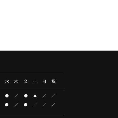
水
木
金
土
日
祝
●
／
●
▲
／
／
●
／
●
／
／
／