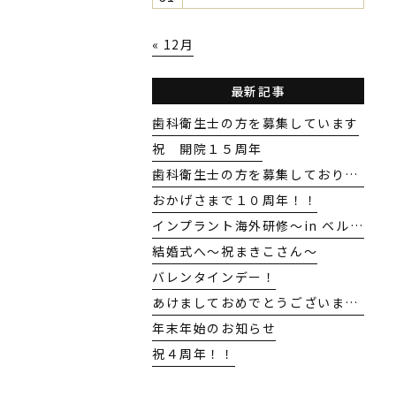
« 12月
最新記事
歯科衛生士の方を募集しています
祝 開院１５周年
歯科衛生士の方を募集しております！
おかげさまで１０周年！！
インプラント海外研修〜in ベルギーGENT大学〜
結婚式へ〜祝まきこさん〜
バレンタインデー！
あけましておめでとうございます。
年末年始のお知らせ
祝４周年！！