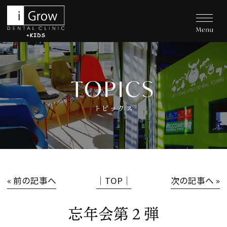
TOPICS
トピックス
« 前の記事へ
│TOP│
次の記事へ »
忘年会第２弾