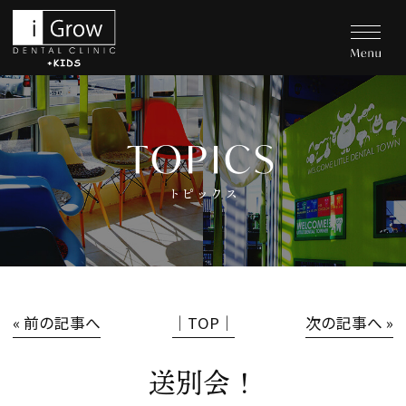
TOPICS
トピックス
« 前の記事へ
│TOP│
次の記事へ »
送別会！