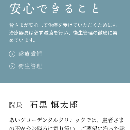
安心できること
二ヵ月に一会
2011.10.04
皆さまが安心して治療を受けていただくためにも
安城の「こもれび歯科」から見学に！
治療器具は必ず滅菌を行い、衛生管理の徹底に努
2011.09.20
めています。
金沢旅行
診療設備
2011.09.05
衛生管理
第２７回市民健康まつり
2011.08.28
大掃除！
石黒 慎太郎
2011.08.20
院長
お盆休み前の食事会
あいグローデンタルクリニックでは、患者さま
2011.08.20
の不安やお悩みに寄り添い、ご要望に沿った診