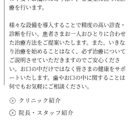
楽しかったお盆休み～院長編～
療を行います。
2011.08.09
様々な設備を導入することで精度の高い診査・
お盆休みのお知らせ
診断を行い、患者さまお一人おひとりに合わせ
2011.07.19
た治療方法をご提案いたします。
また、いきな
久々の休日
り治療を始めることはなく、必ず治療について
2011.07.06
ご説明させていただきますのでご安心くださ
い。
お口の中だけではなく皆さまの健康をサポ
iGrow DENTAL CLINIC +KIDS
ートいたします。
歯やお口の中に関することは
2011.06.29
何でもお気軽にご相談ください。
リニューアル！＆Blogはじめます！
クリニック紹介
院長・スタッフ紹介