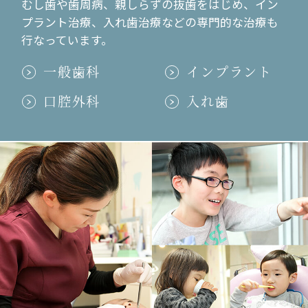
むし歯や歯周病、親しらずの抜歯をはじめ、イン
はだか祭り！
プラント治療、入れ歯治療などの専門的な治療も
行なっています。
2013.12.09
一般歯科
インプラント
祝３周年！
2013.10.22
口腔外科
入れ歯
写真撮影‼︎
2013.06.17
久々の〜
2012.12.02
おかげさまで2周年！
2012.04.23
同級生がきたよ！
2012.04.16