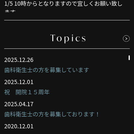
1/5 10時からとなりますので宜しくお願い致し
ます。
2025.12.24
こんにちは
Topics
当院では現在、歯科衛生士の正社員希望の方を
募集しております。
2025.12.26
来年卒業される新卒の方、既卒の方で転職を検
討中の方、もしよろしければ私達と一緒に患者
歯科衛生士の方を募集しています
様のために働きませんか？
2025.12.01
求人内容詳細はグッピーで当院を検索してご覧
祝 開院１５周年
いただけますと幸いです。
皆さんのスキルを当院で活かして下さい！
2025.04.17
ご応募お待ちしております。
歯科衛生士の方を募集しております！
2025.12.01
2020.12.01