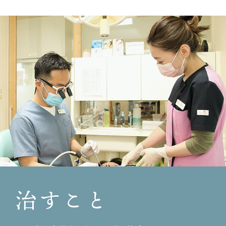
夏季休診日のお知らせです。
祝４周年！！
8/7（木）〜8/14（木）まで休診となります。
2014.11.10
宜しくお願いいたします。
ホームページをリニューアルしました。
2014.10.10
歯科衛生士さん募集〜！！
2014.06.27
カラフルスクラブ‼︎
2014.06.04
歯の健康フェスタ‼︎
2014.05.20
治すこと
皆様に安心を！
2014.02.13