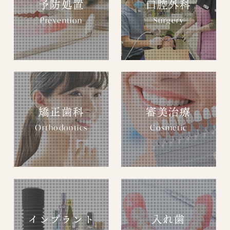
予防処置
口腔外科
Prevention
Surgery
矯正歯科
審美治療
Orthodontics
Cosmetic
インプラント
入れ歯