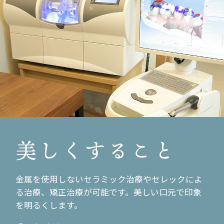
公園で
2011.12.13
忘年会第３弾
2011.12.08
忘年会第２弾
2011.12.04
忘年会スタート！
美しくすること
2011.12.02
祝 一周年！
金属を使用しないセラミック治療やセレックによ
2011.11.24
る治療、矯正治療が可能です。美しい口元で印象
祝日本一！
を明るくします。
2011.11.21