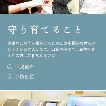
安城の「こもれび歯科」へ
2012.04.09
お花見！
守り育てること
2012.04.04
サムギョプサル！
健康な口腔内を維持するためには定期的な歯のメ
ンテナンスが大切です。口臭や粘つき、着色でお
2012.01.06
困りの方はご相談ください。
仕事はじめ！
小児歯科
2011.12.29
予防処置
大掃除！
2011.12.19
インプラントセミナー
2011.12.17