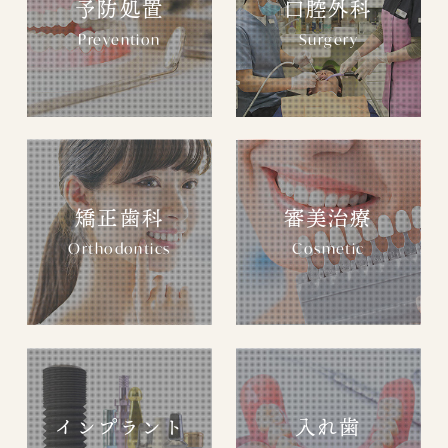
予防処置
口腔外科
Prevention
Surgery
矯正歯科
審美治療
Orthodontics
Cosmetic
インプラント
入れ歯