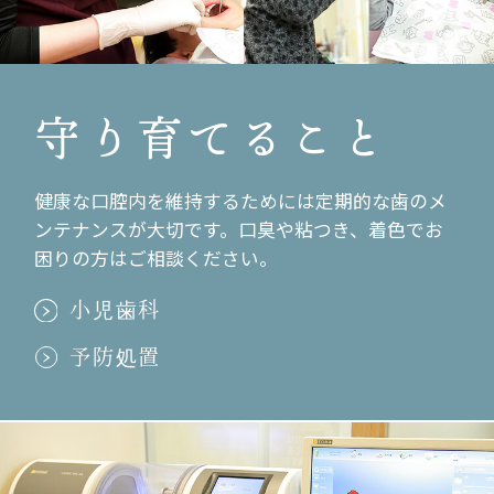
安城の「こもれび歯科」へ
2012.04.09
お花見！
守り育てること
2012.04.04
サムギョプサル！
健康な口腔内を維持するためには定期的な歯のメ
ンテナンスが大切です。口臭や粘つき、着色でお
2012.01.06
困りの方はご相談ください。
仕事はじめ！
小児歯科
2011.12.29
予防処置
大掃除！
2011.12.19
インプラントセミナー
2011.12.17