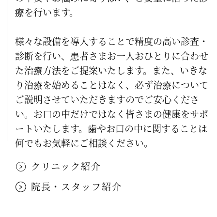
楽しかったお盆休み～院長編～
療を行います。
2011.08.09
様々な設備を導入することで精度の高い診査・
お盆休みのお知らせ
診断を行い、患者さまお一人おひとりに合わせ
2011.07.19
た治療方法をご提案いたします。
また、いきな
久々の休日
り治療を始めることはなく、必ず治療について
2011.07.06
ご説明させていただきますのでご安心くださ
い。
お口の中だけではなく皆さまの健康をサポ
iGrow DENTAL CLINIC +KIDS
ートいたします。
歯やお口の中に関することは
2011.06.29
何でもお気軽にご相談ください。
リニューアル！＆Blogはじめます！
クリニック紹介
院長・スタッフ紹介