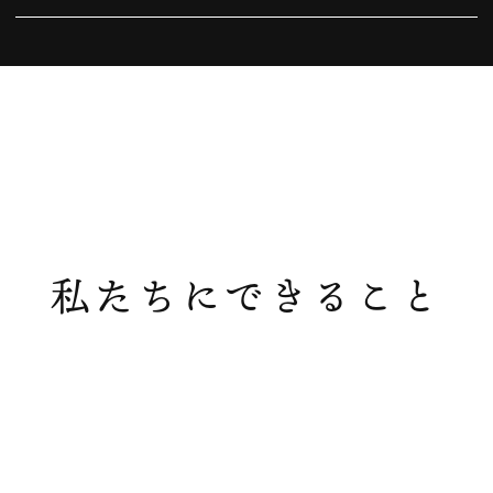
おかげさまで開院１５周年を迎えることができ
おかげさまで１０周年！！
ました。これまで御来院いただきました皆様方
2015.06.12
に厚く御礼申し上げますと共に、今後も引き続
インプラント海外研修〜in ベルギーGENT大
きご愛顧いただけます様にスタッフ一同、成長
学〜
して参りますので、これからも宜しくお願い申
し上げます。
2015.05.28
また、開院からこれまで支えてくれたスタッ
結婚式へ〜祝まきこさん〜
フ、各関係事業者様にも重ねて御礼申し上げま
2015.02.15
す。
私たちにできること
バレンタインデー！
本当に皆様、ありがとうございました。これか
らも頑張ります！！
2015.01.01
2025.10.15
あけましておめでとうございます。
10月18日（土）は当院の都合により休診とな
2014.12.30
ります。宜しくお願い致します。
年末年始のお知らせ
2025.08.05
2014.12.05