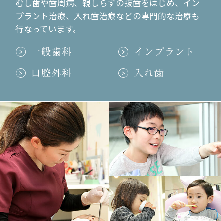
むし歯や歯周病、親しらずの抜歯をはじめ、イン
はだか祭り！
プラント治療、入れ歯治療などの専門的な治療も
行なっています。
2013.12.09
一般歯科
インプラント
祝３周年！
2013.10.22
口腔外科
入れ歯
写真撮影‼︎
2013.06.17
久々の〜
2012.12.02
おかげさまで2周年！
2012.04.23
同級生がきたよ！
2012.04.16