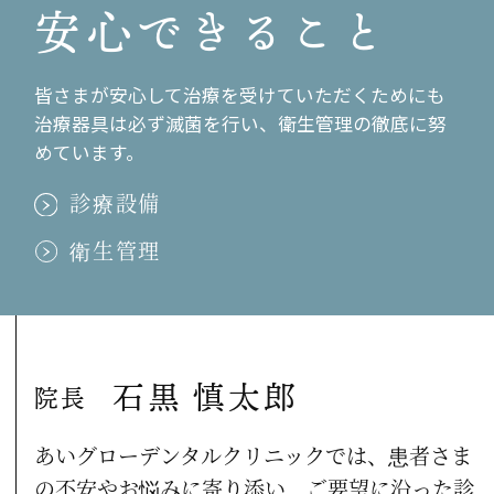
安心できること
二ヵ月に一会
2011.10.04
皆さまが安心して治療を受けていただくためにも
安城の「こもれび歯科」から見学に！
治療器具は必ず滅菌を行い、衛生管理の徹底に努
2011.09.20
めています。
金沢旅行
診療設備
2011.09.05
衛生管理
第２７回市民健康まつり
2011.08.28
大掃除！
石黒 慎太郎
2011.08.20
院長
お盆休み前の食事会
あいグローデンタルクリニックでは、患者さま
2011.08.20
の不安やお悩みに寄り添い、ご要望に沿った診