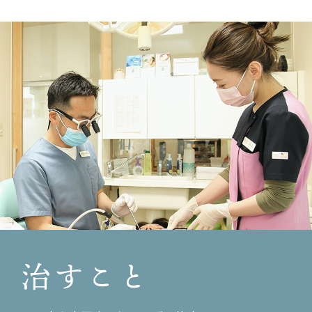
夏季休診日のお知らせです。
祝４周年！！
8/7（木）〜8/14（木）まで休診となります。
2014.11.10
宜しくお願いいたします。
ホームページをリニューアルしました。
2014.10.10
歯科衛生士さん募集〜！！
2014.06.27
カラフルスクラブ‼︎
2014.06.04
歯の健康フェスタ‼︎
2014.05.20
治すこと
皆様に安心を！
2014.02.13