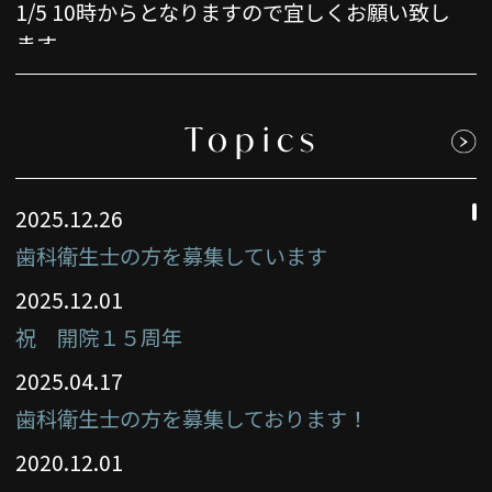
1/5 10時からとなりますので宜しくお願い致し
ます。
2025.12.24
こんにちは
Topics
当院では現在、歯科衛生士の正社員希望の方を
募集しております。
2025.12.26
来年卒業される新卒の方、既卒の方で転職を検
討中の方、もしよろしければ私達と一緒に患者
歯科衛生士の方を募集しています
様のために働きませんか？
2025.12.01
求人内容詳細はグッピーで当院を検索してご覧
祝 開院１５周年
いただけますと幸いです。
皆さんのスキルを当院で活かして下さい！
2025.04.17
ご応募お待ちしております。
歯科衛生士の方を募集しております！
2025.12.01
2020.12.01