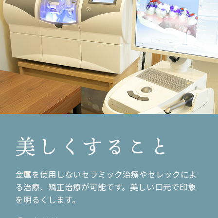
公園で
2011.12.13
忘年会第３弾
2011.12.08
忘年会第２弾
2011.12.04
忘年会スタート！
美しくすること
2011.12.02
祝 一周年！
金属を使用しないセラミック治療やセレックによ
2011.11.24
る治療、矯正治療が可能です。美しい口元で印象
祝日本一！
を明るくします。
2011.11.21